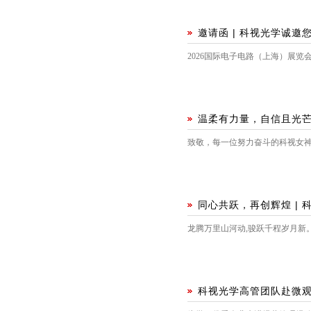
邀请函 | 科视光学诚邀您
2026国际电子电路（上海）展览会
温柔有力量，自信且光芒 
致敬，每一位努力奋斗的科视女
同心共跃，再创辉煌 | 
龙腾万里山河动,骏跃千程岁月新。
科视光学高管团队赴微观