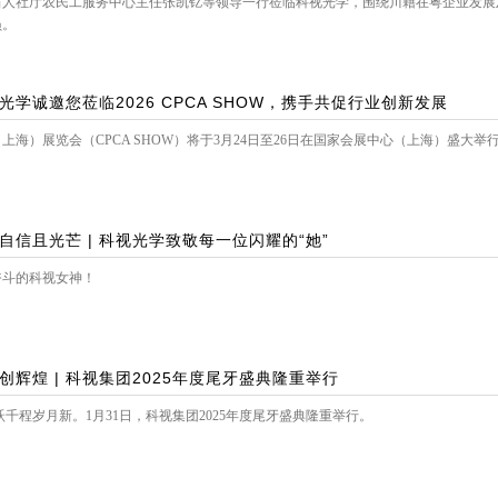
川省人社厅农民工服务中心主任张凯钇等领导一行莅临科视光学，围绕川籍在粤企业发
员。
视光学诚邀您莅临2026 CPCA SHOW，携手共促行业创新发展
（上海）展览会（CPCA SHOW）将于3月24日至26日在国家会展中心（上海）盛大举
自信且光芒 | 科视光学致敬每一位闪耀的“她”
奋斗的科视女神！
创辉煌 | 科视集团2025年度尾牙盛典隆重举行
跃千程岁月新。1月31日，科视集团2025年度尾牙盛典隆重举行。