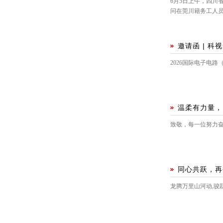
6月5日上午，四
问在莞川籍务工人
邀请函 | 科
2026国际电子电路
温柔有力量，
致敬，每一位努力
同心共跃，再
龙腾万里山河动,骏