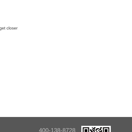
get closer
400-138-8728