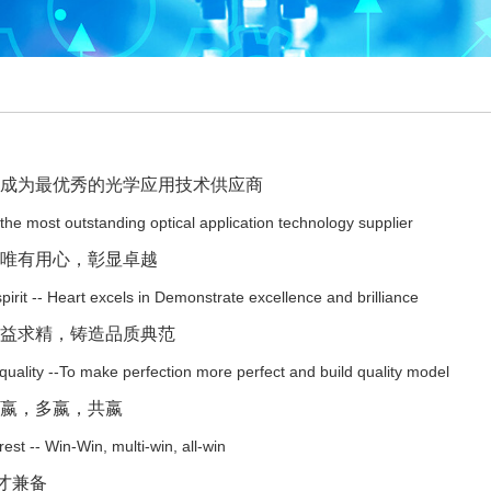
成为最优秀的光学应用技术供应商
he most outstanding optical application technology supplier
唯有用心，彰显卓越
pirit -- Heart excels in Demonstrate excellence and brilliance
益求精，铸造品质典范
quality --To make perfection more perfect and build quality model
嬴，多嬴，共嬴
rest -- Win-Win, multi-win, all-win
才兼备