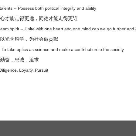
alents -- Possess both political integrity and ability
心才能走得更远，同德才能走得更近
am spirit -- Unite with one heart and one mind can we go further and 
以光为科学，为社会做贡献
- To take optics as science and make a contribution to the society
勤奋，忠诚，追求
Diligence, Loyalty, Pursuit