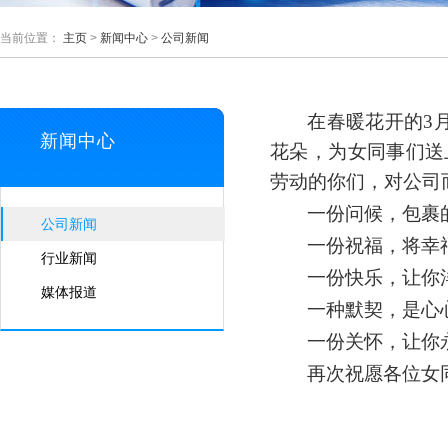
当前位置：
主页
>
新闻中心
>
公司新闻
在
春暖花开的
3
新闻中心
花朵
，
为
女
同事们送
劳动的你们，
对公司
一份问候，包裹
公司新闻
一份祝福，将幸
行业新闻
一份快乐，让你
媒体报道
一种默契，是心
一份关怀，让你
再
次祝愿各位女